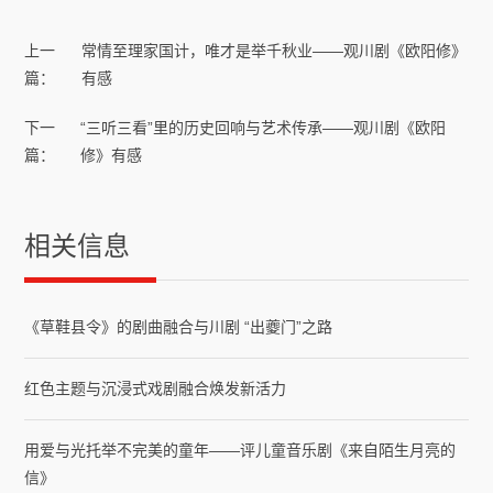
上一
常情至理家国计，唯才是举千秋业——观川剧《欧阳修》
篇：
有感
下一
“三听三看”里的历史回响与艺术传承——观川剧《欧阳
篇：
修》有感
相关信息
《草鞋县令》的剧曲融合与川剧 “出夔门”之路
红色主题与沉浸式戏剧融合焕发新活力
用爱与光托举不完美的童年——评儿童音乐剧《来自陌生月亮的
信》