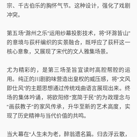
宗、千古伯乐的胸怀气节。这种设计，强化了戏剧
冲突。
第五场“滁州之乐”运用纱幕投影技术，将“环滁皆山”
的意境与荻杆编织的实景融合，既呼应了荻秆这一
核心意象，又展现了宋代的文人雅集场景。
尤为精彩的，是第三场圣旨宣读时高腔帮腔的运
用。纯正的川剧韵味营造出皇权的威压感，将“文风
即仕风”的主题思想通过传统戏曲语言展现出来。终
场的集体吟诵，将欧阳修“宽简于民”的为政理念与
“画荻教子”的家风传承，升华至新的艺术高度，实
现了历史精神与当代价值的共鸣。
当大幕在“人生未为老，醉翁遗名篇。归去浮云散，