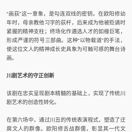
“画荻”这一意象，是勾连双线的密钥。在欧阳修幼
年时，母亲教他习字的荻杆，后来成为他被贬谪时
紧握的精神支柱；终场化作遴选人才的如椽巨笔，
形成严谨的符号三部曲。这种“以物载道”的手法，
使这位文人的精神成长史具象为可触可感的舞台诗
画。
川剧艺术的守正创新
该剧在忠实呈现剧本精髓的基础上，实现了传统川
剧艺术的创造性转化。
在第六场中，通过川丑的传统表演程式，塑造了迂
腐文人的群像。欧阳修舌战群儒，彰显其一代文