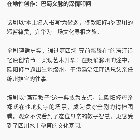
在地性创作：巴蜀文脉的深情叩问
该剧以“本土名人书写”为破题，将欧阳修4岁离川的
短暂籍贯，升华为一场文化寻根之旅。
全剧遵循史实，通过第四场“尊前慈母在”的涪江追
忆原创情节，实现艺术升华：在贬谪滁州的途中，
欧阳修重返出生地绵州，于滔滔涪江畔追思父亲任
绵州推官的往事。
编剧以“画荻教子”这一典故为支点，让欧阳修母亲
郑氏在沙地划字的场景，成为贯穿全剧的精神图
腾。观众不仅看到了这位母亲的教子智慧，更感受
到了四川水土孕育的文化基因。