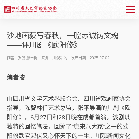
沙地画荻写春秋，一腔赤诚铸文魂
——评川剧《欧阳修》
作者：​罗勤 廖玉梅 来源：川观新闻 发布日期：2025-07-02
编者按
周排行
月排行
总排行
由四川省文学艺术界联合会、四川省戏剧家协会
指导，陈智林任艺术总监，张平导演的川剧《欧
阳修》，6月27日和28日晚在成都首演。该剧以
协会简介
协会章程
主席团成员
地址邮编
独特的回忆笔法，回溯了“唐宋八大家”之一的欧
阳修跌宕起伏又心怀天下的一生。川观新闻文化