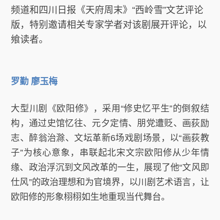
频道和四川日报《天府周末》“西岭雪”文艺评论
版，特别邀请相关专家学者对该剧展开评论，以
飨读者。
罗勤 廖玉梅
大型川剧《欧阳修》，采用“修史忆平生”的倒叙结
构，通过史馆忆往、元夕定情、朋党遭贬、画荻励
志、醉翁治滁、文坛革新6场戏剧场景，以“画荻教
子”为核心意象，串联起北宋文宗欧阳修从少年情
缘、政治浮沉到文风改革的一生，展现了他“文风即
仕风”的政治理想和为官境界，以川剧艺术语言，让
欧阳修的形象栩栩如生地重现当代舞台。