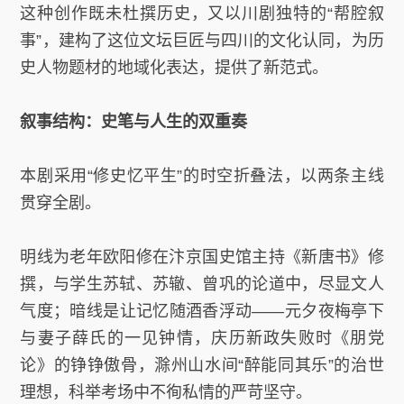
这种创作既未杜撰历史，又以川剧独特的“帮腔叙
事”，建构了这位文坛巨匠与四川的文化认同，为历
史人物题材的地域化表达，提供了新范式。
叙事结构：史笔与人生的双重奏
本剧采用“修史忆平生”的时空折叠法，以两条主线
贯穿全剧。
明线为老年欧阳修在汴京国史馆主持《新唐书》修
撰，与学生苏轼、苏辙、曾巩的论道中，尽显文人
气度；暗线是让记忆随酒香浮动——元夕夜梅亭下
与妻子薛氏的一见钟情，庆历新政失败时《朋党
论》的铮铮傲骨，滁州山水间“醉能同其乐”的治世
理想，科举考场中不徇私情的严苛坚守。